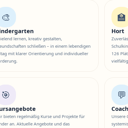
🎨
🏫
indergarten
Hort
ielend lernen, kreativ gestalten,
Zuverlä
eundschaften schließen – in einem lebendigen
Schulki
ltag mit klarer Orientierung und individueller
126 Plä
rderung.
vielfält
🎯
💬
ursangebote
Coach
r bieten regelmäßig Kurse und Projekte für
Unsere G
nder an. Aktuelle Angebote und das
systemi