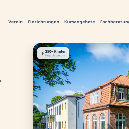
Verein
Einrichtungen
Kursangebote
Fachberatun
250+ Kinder
👧
täglich bei uns
–