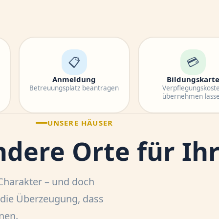
📋
💳
Anmeldung
Bildungskart
Betreuungsplatz beantragen
Verpflegungskost
übernehmen lass
UNSERE HÄUSER
dere Orte für Ihr
 Charakter – und doch
d die Überzeugung, dass
nen.