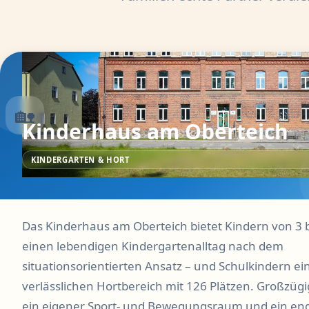
🏡
Kinderhaus am Oberteich
KINDERGARTEN & HORT
Das Kinderhaus am Oberteich bietet Kindern von 3 b
einen lebendigen Kindergartenalltag nach dem
situationsorientierten Ansatz – und Schulkindern ei
verlässlichen Hortbereich mit 126 Plätzen. Großzü
ein eigener Sport- und Bewegungsraum und ein eng