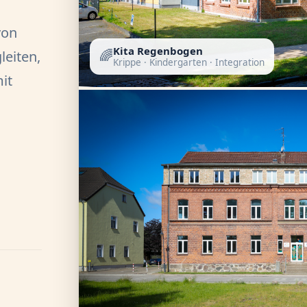
von
Kita Regenbogen
🌈
leiten,
Krippe · Kindergarten · Integration
mit