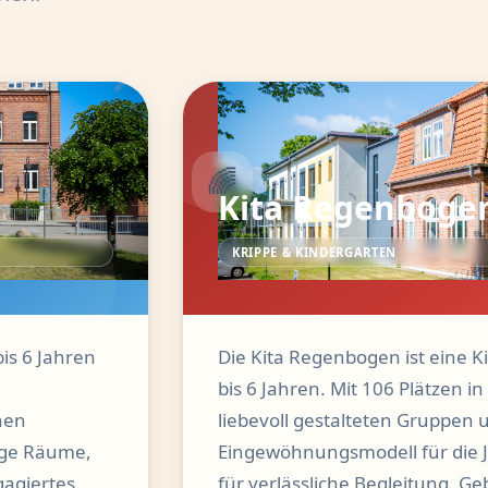
🌈
Kita Regenboge
KRIPPE & KINDERGARTEN
is 6 Jahren
Die Kita Regenbogen ist eine K
bis 6 Jahren. Mit 106 Plätzen i
nen
liebevoll gestalteten Gruppen 
gige Räume,
Eingewöhnungsmodell für die 
agiertes
für verlässliche Begleitung, Ge