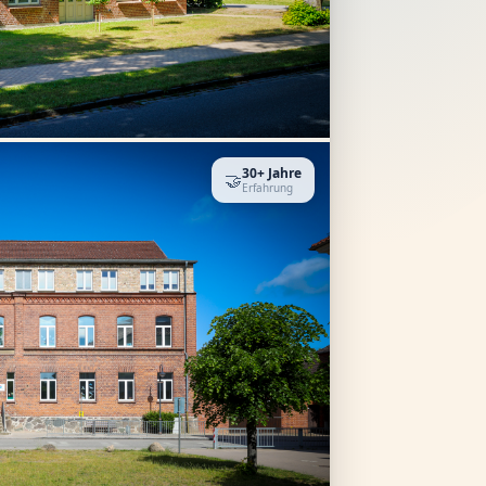
30+ Jahre
🤝
Erfahrung