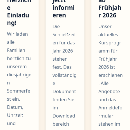
e
informi
Frühjah
Einladu
eren
r 2026
ng!
Die
Unser
Wir laden
Schließzeit
aktuelles
alle
en für das
Kursprogr
Familien
Jahr 2026
amm für
herzlich zu
stehen
Frühjahr
unserem
fest. Das
2026 ist
diesjährige
vollständig
erschienen
n
e
. Alle
Sommerfe
Dokument
Angebote
st ein.
finden Sie
und das
Datum,
im
Anmeldefo
Uhrzeit
Download
rmular
und
bereich
stehen im