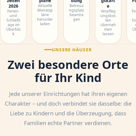
zeiten
pläne
dung
gskart
F
2026
Aktuelle
Betreuu
e
Monatsp
ngsplatz
Ferien-
Verpfleg
Fo
läne
beantra
und
ungskos
herunter
gen
Schließt
ten
D
laden
age im
überneh
Überblic
men
Üb
k
lassen
UNSERE HÄUSER
Zwei besondere Orte
für Ihr Kind
Jede unserer Einrichtungen hat ihren eigenen
Charakter – und doch verbindet sie dasselbe: die
Liebe zu Kindern und die Überzeugung, dass
Familien echte Partner verdienen.