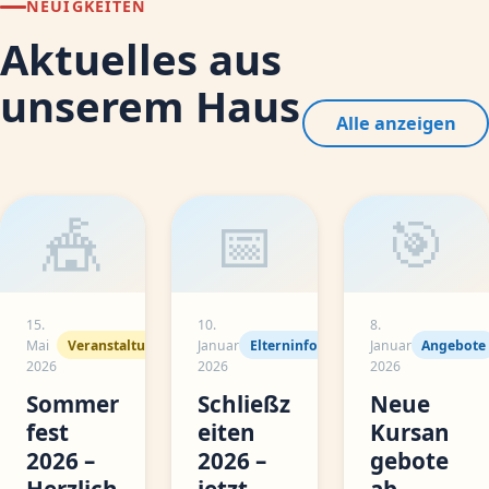
NEUIGKEITEN
Aktuelles aus
unserem Haus
Alle anzeigen
🎪
📅
🎯
15.
10.
8.
Mai
Veranstaltung
Januar
Elterninfo
Januar
Angebote
2026
2026
2026
Sommer
Schließz
Neue
fest
eiten
Kursan
2026 –
2026 –
gebote
Herzlich
jetzt
ab