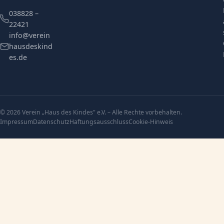
038828 –
22421
info@verein
hausdeskind
es.de
© 2026 Verein „Haus des Kindes" e.V. – Alle Rechte vorbehalten.
Impressum
Datenschutz
Haftungsausschluss
Cookie-Hinweis