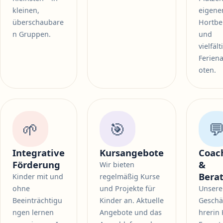
kleinen,
eigen
überschaubare
Hortbe
n Gruppen.
und
vielfäl
Ferien
oten.
🌱
🎯

Integrative
Kursangebote
Coac
Förderung
&
Wir bieten
Bera
Kinder mit und
regelmäßig Kurse
ohne
und Projekte für
Unsere
Beeinträchtigu
Kinder an. Aktuelle
Geschä
ngen lernen
Angebote und das
hrerin 