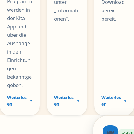
Programm
unter
Download
werden in
„Informati
bereich
der Kita-
onen".
bereit.
App und
über die
Aushänge
in den
Einrichtun
gen
bekanntge
geben.
Weiterles
Weiterles
Weiterles
en
en
en
🍽
✓ Aktu