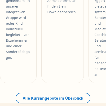
gemeinsam. In
Anmeldeformular
Eggert
unserer
finden Sie im
bietet 
integrativen
Downloadbereich.
system
Gruppe wird
Berater
jedes Kind
und
individuell
Mediat
begleitet – von
Coachi
Erzieherinnen
Beratu
und einer
und
Sonderpädago
Semina
gin.
für
pädago
he Tea
an.
Alle Kursangebote im Überblick