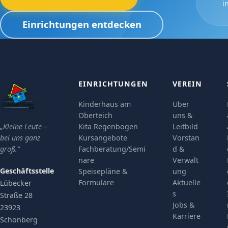
i
Einrichtungen entdecken
EINRICHTUNGEN
VEREIN
Kinderhaus am
Über
Oberteich
uns &
„Kleine Leute –
Kita Regenbogen
Leitbild
bei uns ganz
Kursangebote
Vorstan
groß."
Fachberatung/Semi
d &
nare
Verwalt
Geschäftsstelle
Speisepläne &
ung
Formulare
Aktuelle
Lübecker
s
Straße 28
Jobs &
23923
Karriere
Schönberg