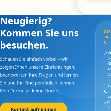
Neugierig?
Kommen Sie uns
DIR
ER
besuchen.
R
V
📍
Schauen Sie einfach vorbei – wir
„
K
zeigen Ihnen unsere Einrichtungen,
e.
beantworten Ihre Fragen und lernen
A
6
Sie und Ihr Kind persönlich kennen.
S
Kein Formular, keine Hürde.
0
📞
2
i
✉️
n
Kontakt aufnehmen