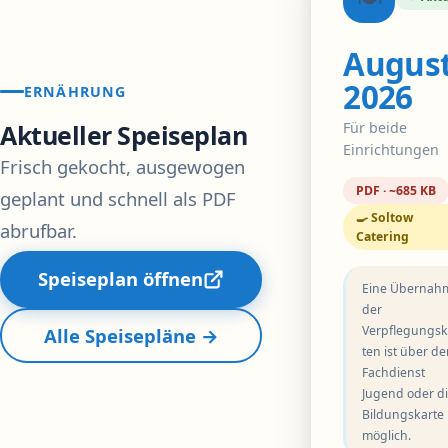
Augus
2026
ERNÄHRUNG
Für beide
Aktueller Speiseplan
Einrichtungen
Frisch gekocht, ausgewogen
PDF · ~685 KB
geplant und schnell als PDF
🍳 Soltow
abrufbar.
Catering
Speiseplan öffnen
Eine Übernah
der
Verpflegungsk
Alle Speisepläne →
ten ist über d
Fachdienst
Jugend oder d
Bildungskarte
möglich.