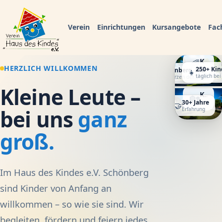
Verein
Einrichtungen
Kursangebote
Fac
Kita Regenbogen
🌈
HERZLICH WILLKOMMEN
250+ Kin
Krippe · Kindergarten · Integration
Schönberg, MV
👧
📍
täglich bei
Im Herzen der Stadt
Kleine Leute –
Kinderhaus am Oberteich
🏡
30+ Jahre
Kindergarten · Hort
🤝
bei uns
ganz
Erfahrung
groß.
Im Haus des Kindes e.V. Schönberg
sind Kinder von Anfang an
willkommen – so wie sie sind. Wir
begleiten, fördern und feiern jedes