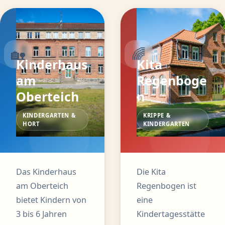
🏡
🌈
Kinderhaus
Kita
am
Regenboge
Oberteich
n
KINDERGARTEN &
KRIPPE &
HORT
KINDERGARTEN
Das Kinderhaus
Die Kita
am Oberteich
Regenbogen ist
bietet Kindern von
eine
3 bis 6 Jahren
Kindertagesstätte