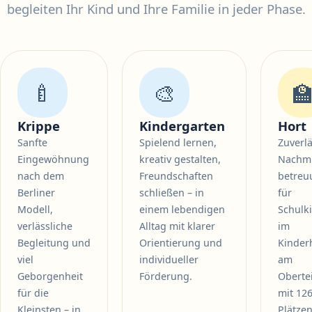
begleiten Ihr Kind und Ihre Familie in jeder Phase.
🍼
🎨

Krippe
Kindergarten
Hort
Sanfte
Spielend lernen,
Zuverl
Eingewöhnung
kreativ gestalten,
Nachmi
nach dem
Freundschaften
betreu
Berliner
schließen – in
für
Modell,
einem lebendigen
Schulk
verlässliche
Alltag mit klarer
im
Begleitung und
Orientierung und
Kinder
viel
individueller
am
Geborgenheit
Förderung.
Oberte
für die
mit 12
Kleinsten – in
Plätzen