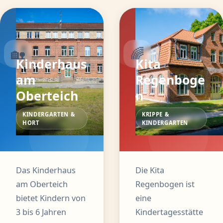
🏡
🌈
Kinderhaus
Kita
am
Regenboge
Oberteich
n
KINDERGARTEN &
KRIPPE &
HORT
KINDERGARTEN
Das Kinderhaus
Die Kita
am Oberteich
Regenbogen ist
bietet Kindern von
eine
3 bis 6 Jahren
Kindertagesstätte