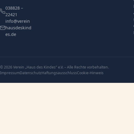
038828 –
22421
info@verein
hausdeskind
es.de
© 2026 Verein „Haus des Kindes" e.V. – Alle Rechte vorbehalten.
Impressum
Datenschutz
Haftungsausschluss
Cookie-Hinweis