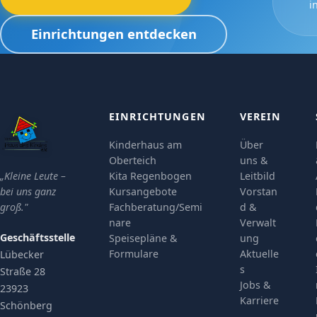
i
Einrichtungen entdecken
EINRICHTUNGEN
VEREIN
Kinderhaus am
Über
Oberteich
uns &
„Kleine Leute –
Kita Regenbogen
Leitbild
bei uns ganz
Kursangebote
Vorstan
groß."
Fachberatung/Semi
d &
nare
Verwalt
Geschäftsstelle
Speisepläne &
ung
Formulare
Aktuelle
Lübecker
s
Straße 28
Jobs &
23923
Karriere
Schönberg