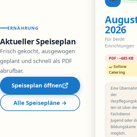
Augus
2026
ERNÄHRUNG
Für beide
Aktueller Speiseplan
Einrichtungen
Frisch gekocht, ausgewogen
PDF · ~685 KB
geplant und schnell als PDF
🍳 Soltow
abrufbar.
Catering
Speiseplan öffnen
Eine Übernah
der
Verpflegungsk
Alle Speisepläne →
ten ist über d
Fachdienst
Jugend oder d
Bildungskarte
möglich.