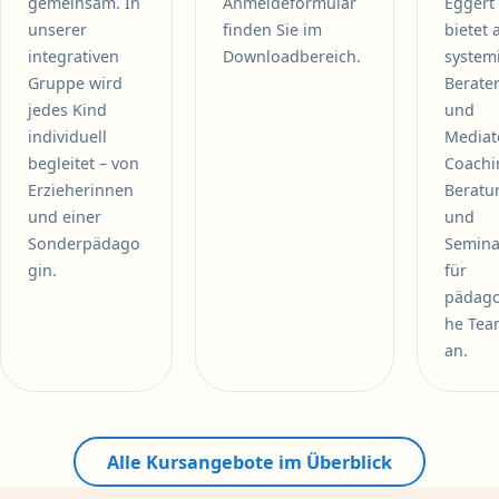
gemeinsam. In
Anmeldeformular
Eggert
unserer
finden Sie im
bietet 
integrativen
Downloadbereich.
system
Gruppe wird
Berater
jedes Kind
und
individuell
Mediat
begleitet – von
Coachi
Erzieherinnen
Beratu
und einer
und
Sonderpädago
Semina
gin.
für
pädago
he Tea
an.
Alle Kursangebote im Überblick