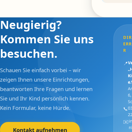
Neugierig?
Kommen Sie uns
DIR
ER
besuchen.
R
V
📍
Schauen Sie einfach vorbei – wir
„
K
zeigen Ihnen unsere Einrichtungen,
e.
beantworten Ihre Fragen und lernen
A
6
Sie und Ihr Kind persönlich kennen.
S
Kein Formular, keine Hürde.
0
📞
2
i
✉️
n
Kontakt aufnehmen