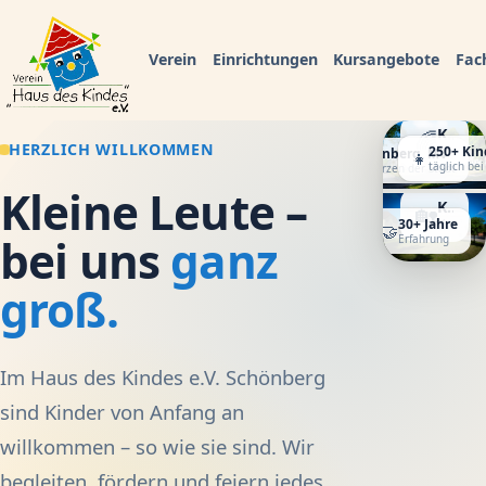
Verein
Einrichtungen
Kursangebote
Fac
Kita Regenbogen
🌈
HERZLICH WILLKOMMEN
250+ Kin
Krippe · Kindergarten · Integration
Schönberg, MV
👧
📍
täglich bei
Im Herzen der Stadt
Kleine Leute –
Kinderhaus am Oberteich
🏡
30+ Jahre
Kindergarten · Hort
🤝
bei uns
ganz
Erfahrung
groß.
Im Haus des Kindes e.V. Schönberg
sind Kinder von Anfang an
willkommen – so wie sie sind. Wir
begleiten, fördern und feiern jedes