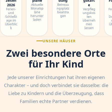
zeiten
pläne
dung
gskart
F
2026
Aktuelle
Betreuu
e
Monatsp
ngsplatz
Ferien-
Verpfleg
Fo
läne
beantra
und
ungskos
herunter
gen
Schließt
ten
D
laden
age im
überneh
Überblic
men
Üb
k
lassen
UNSERE HÄUSER
Zwei besondere Orte
für Ihr Kind
Jede unserer Einrichtungen hat ihren eigenen
Charakter – und doch verbindet sie dasselbe: die
Liebe zu Kindern und die Überzeugung, dass
Familien echte Partner verdienen.