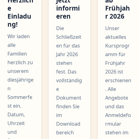
e
informi
Frühjah
Einladu
eren
r 2026
ng!
Die
Unser
Wir laden
Schließzeit
aktuelles
alle
en für das
Kursprogr
Familien
Jahr 2026
amm für
herzlich zu
stehen
Frühjahr
unserem
fest. Das
2026 ist
diesjährige
vollständig
erschienen
n
e
. Alle
Sommerfe
Dokument
Angebote
st ein.
finden Sie
und das
Datum,
im
Anmeldefo
Uhrzeit
Download
rmular
und
bereich
stehen im