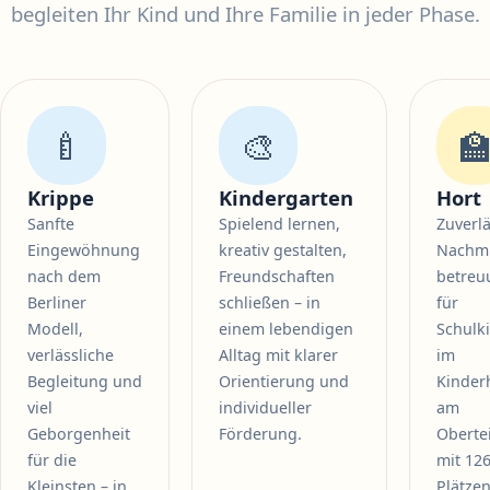
begleiten Ihr Kind und Ihre Familie in jeder Phase.
🍼
🎨

Krippe
Kindergarten
Hort
Sanfte
Spielend lernen,
Zuverl
Eingewöhnung
kreativ gestalten,
Nachmi
nach dem
Freundschaften
betreu
Berliner
schließen – in
für
Modell,
einem lebendigen
Schulk
verlässliche
Alltag mit klarer
im
Begleitung und
Orientierung und
Kinder
viel
individueller
am
Geborgenheit
Förderung.
Oberte
für die
mit 12
Kleinsten – in
Plätzen