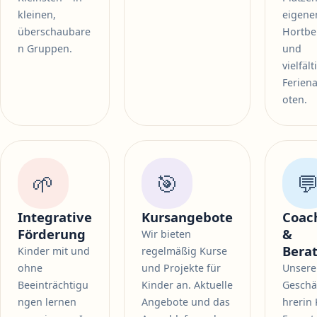
kleinen,
eigen
überschaubare
Hortbe
n Gruppen.
und
vielfäl
Ferien
oten.
🌱
🎯

Integrative
Kursangebote
Coac
Förderung
&
Wir bieten
Bera
Kinder mit und
regelmäßig Kurse
ohne
und Projekte für
Unsere
Beeinträchtigu
Kinder an. Aktuelle
Geschä
ngen lernen
Angebote und das
hrerin 