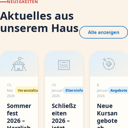
NEUIGKEITEN
Aktuelles aus
unserem Haus
Alle anzeigen
🎪
📅
🎯
15.
10.
8.
Mai
Veranstaltung
Januar
Elterninfo
Januar
Angebote
2026
2026
2026
Sommer
Schließz
Neue
fest
eiten
Kursan
2026 –
2026 –
gebote
Herzlich
jetzt
ab