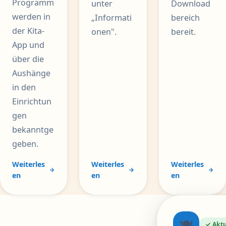
Programm
unter
Download
werden in
„Informati
bereich
der Kita-
onen".
bereit.
App und
über die
Aushänge
in den
Einrichtun
gen
bekanntge
geben.
Weiterles
Weiterles
Weiterles
en
en
en
🍽
✓ Aktu